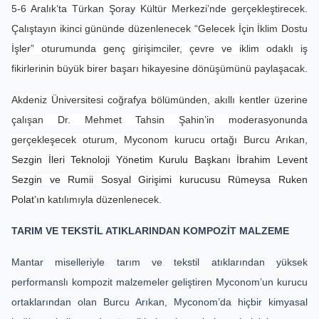
5-6 Aralık’ta Türkan Şoray Kültür Merkezi’nde gerçekleştirecek.
Çalıştayın ikinci gününde düzenlenecek “Gelecek İçin İklim Dostu
İşler” oturumunda genç girişimciler, çevre ve iklim odaklı iş
fikirlerinin büyük birer başarı hikayesine dönüşümünü paylaşacak.
Akdeniz Üniversitesi coğrafya bölümünden, akıllı kentler üzerine
çalışan Dr. Mehmet Tahsin Şahin’in moderasyonunda
gerçekleşecek oturum, Myconom kurucu ortağı Burcu Arıkan,
Sezgin İleri Teknoloji Yönetim Kurulu Başkanı İbrahim Levent
Sezgin ve Rumii Sosyal Girişimi kurucusu Rümeysa Ruken
Polat’ın
katılımıyla düzen
lenecek.
TARIM VE TEKSTİL ATIKLARINDAN KOMPOZİT MALZEME
Mantar miselleriyle tarım ve tekstil atıklarından yüksek
performanslı kompozit malzemeler geliştiren Myconom’un kurucu
ortaklarından olan Burcu Arıkan, Myconom’da hiçbir kimyasal