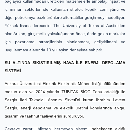
bağlayıcı kullanmadan ürettikleri malzemelerle ambalaj, inşaat ve
iç mimari sektörlerinde kullanılan strafor, köpük, cam yünü ve
diğer petrokimya bazlı ürünlere alternatifler geliştirmeyi hedefliyor.
Yüksek lisans derecesini The University of Texas at Austin’den
alan Arıkan, girişimcilik yolculuğundan önce, önde gelen markalar
için pazarlama stratejilerinin planlanması, geliştirilmesi ve
uygulanması alanında 10 yılı aşkın deneyime sahiptir.
SU ALTINDA SIKIŞTIRILMIŞ HAVA İLE ENERJİ DEPOLAMA
SİSTEMİ
Ankara Üniversitesi Elektrik Elektronik Mühendisliği bölümünden
mezun olan ve 2024 yılında TÜBİTAK BİGG Fonu ortaklığı ile
Sezgin İleri Teknoloji Anonim Şirketi’ni kuran İbrahim Levent
Sezgin, enerji depolama ve elektrik üretimi konularında ar-ge,
tasarım ve taahhüt faaliyetlerini sürdürüyor.
Çevreye zararlı bileşen içermeyen sistem,
şebekeden aldığı